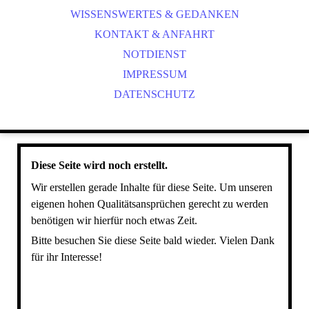
WISSENSWERTES & GEDANKEN
PRAXISRUNDGANG
INNERE MEDIZIN
KONTAKT & ANFAHRT
DERMATOLOGIE
PATIENTEN
NOTDIENST
CHIRURGIE
ZAHNMEDIZIN
IMPRESSUM
DATENSCHUTZ
ORTHOPÄDIE
GYNÄKOLOGIE & ANDROLOGIE
HAUSAPOTHEKE
STATIONÄRE VERSORGUNG
Diese Seite wird noch erstellt.
SACHKUNDEPRÜFUNG FÜR HUNDEHALTER (NDS.
HUNDEGESTZ)
Wir erstellen gerade Inhalte für diese Seite. Um unseren
eigenen hohen Qualitätsansprüchen gerecht zu werden
benötigen wir hierfür noch etwas Zeit.
Bitte besuchen Sie diese Seite bald wieder. Vielen Dank
für ihr Interesse!